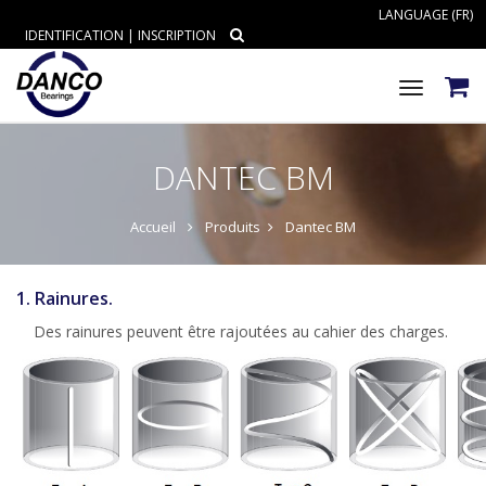
LANGUAGE (FR)
IDENTIFICATION
|
INSCRIPTION
Toggle
navigat
DANTEC BM
Accueil
Produits
Dantec BM
1. Rainures.
Des rainures peuvent être rajoutées au cahier des charges.