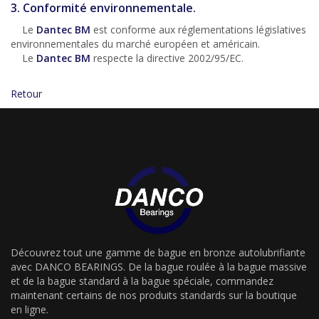
3. Conformité environnementale.
Le
Dantec BM
est conforme aux réglementations législatives
environnementales du marché européen et américain.
Le
Dantec BM
respecte la directive 2002/95/EC.
Retour
Découvrez tout une gamme de bague en bronze autolubrifiante
avec DANCO BEARINGS. De la bague roulée à la bague massive
et de la bague standard à la bague spéciale, commandez
maintenant certains de nos produits standards sur la boutique
en ligne.