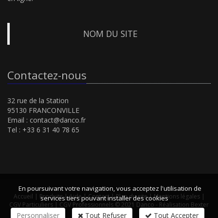
NOM DU SITE
Contactez-nous
32 rue de la Station
95130 FRANCONVILLE
Email :
contact@danco.fr
Tel : +33 6 31 40 78 65
En poursuivant votre navigation, vous acceptez l'utilisation de
Accueil
|
Produits
|
Aide
|
Contact
|
Plan du site
|
Mentions légales
|
services tiers pouvant installer des cookies
CGV Particuliers
|
CGV Professionnels
© 2021 Danco -
Réalisation Bexter
Personnaliser
Tout Refuser
Tout Accepter