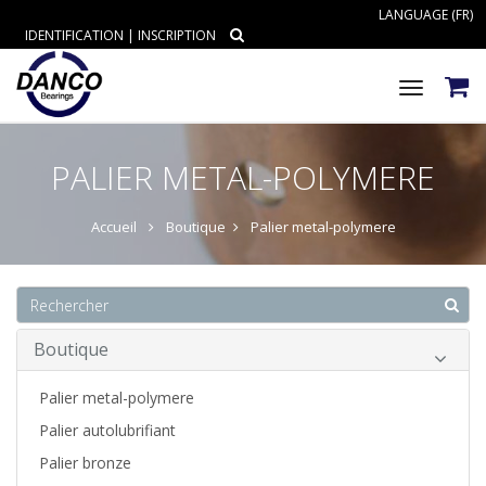
LANGUAGE (FR)
IDENTIFICATION
|
INSCRIPTION
Toggle
navigat
PALIER METAL-POLYMERE
Accueil
Boutique
Palier metal-polymere
Boutique
Palier metal-polymere
Palier autolubrifiant
Palier bronze