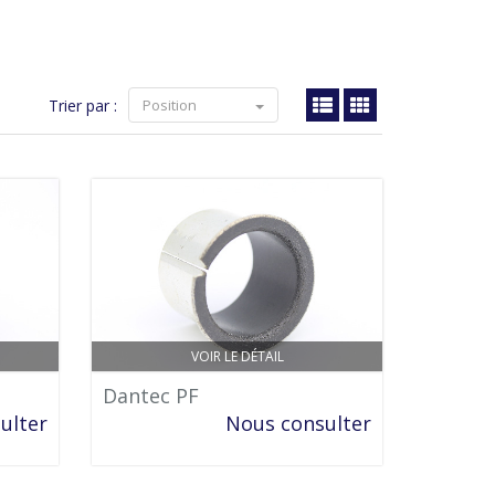
Trier par :
Position
VOIR LE DÉTAIL
Dantec PF
ulter
Nous consulter